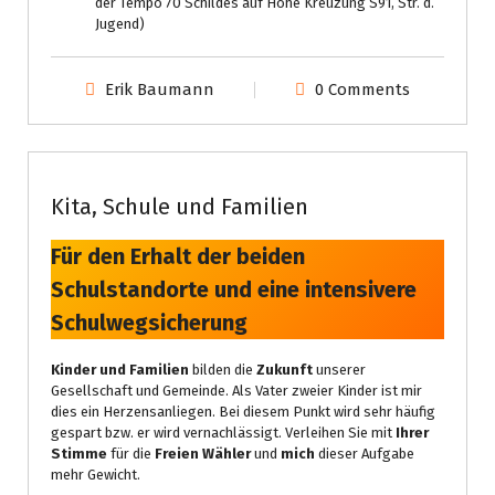
der Tempo 70 Schildes auf Höhe Kreuzung S91, Str. d.
Jugend)
Erik Baumann
0 Comments
Gemeinderat
Prio
Kita, Schule und Familien
Für den Erhalt der beiden
Schulstandorte und eine intensivere
Schulwegsicherung
Kinder und Familien
bilden die
Zukunft
unserer
Gesellschaft und Gemeinde. Als Vater zweier Kinder ist mir
dies ein Herzensanliegen. Bei diesem Punkt wird sehr häufig
gespart bzw. er wird vernachlässigt. Verleihen Sie mit
Ihrer
Stimme
für die
Freien Wähler
und
mich
dieser Aufgabe
mehr Gewicht.