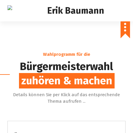
S
k
i
Erik Baumann
p
t
o
c
o
Wahlprogramm für die
n
t
Bürgermeisterwahl
e
n
zuhören & machen
t
Details können Sie per Klick auf das entsprechende
Thema aufrufen ...
Kreistag